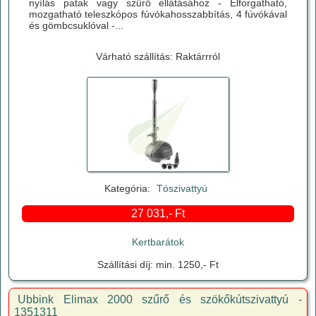
nyílás patak vagy szűrő ellátásához - Elforgatható,
mozgatható teleszkópos fúvókahosszabbítás, 4 fúvókával
és gömbcsuklóval -...
Várható szállítás: Raktárrról
Kategória:
Tószivattyú
27 031,- Ft
Kertbarátok
Szállítási díj: min. 1250,- Ft
Ubbink Elimax 2000 szűrő és szökőkútszivattyú -
1351311