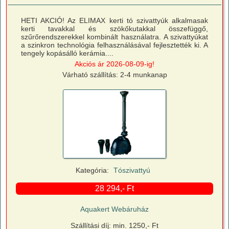
HETI AKCIÓ! Az ELIMAX kerti tó szivattyúk alkalmasak
kerti tavakkal és szökőkutakkal összefüggő,
szűrőrendszerekkel kombinált használatra. A szivattyúkat
a szinkron technológia felhasználásával fejlesztették ki. A
tengely kopásálló kerámia....
Akciós ár 2026-08-09-ig!
Várható szállítás: 2-4 munkanap
Kategória:
Tószivattyú
28 294,- Ft
Aquakert Webáruház
Szállítási díj: min. 1250,- Ft