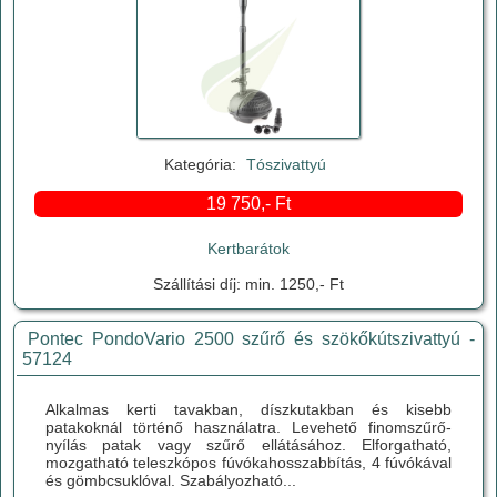
Kategória:
Tószivattyú
19 750,- Ft
Kertbarátok
Szállítási díj: min. 1250,- Ft
Pontec PondoVario 2500 szűrő és szökőkútszivattyú -
57124
Alkalmas kerti tavakban, díszkutakban és kisebb
patakoknál történő használatra. Levehető finomszűrő-
nyílás patak vagy szűrő ellátásához. Elforgatható,
mozgatható teleszkópos fúvókahosszabbítás, 4 fúvókával
és gömbcsuklóval. Szabályozható...