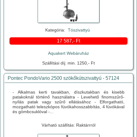
Kategória:
Tószivattyú
17 587,- Ft
Aquakert Webáruház
Szállítási díj: min. 1250,- Ft
Pontec PondoVario 2500 szökőkútszivattyú - 57124
- Alkalmas kerti tavakban, díszkutakban és kisebb
patakoknál történő használatra - Levehető finomszűrő-
nyílás patak vagy szűrő ellátásához - Elforgatható,
mozgatható teleszkópos fúvókahosszabbítás, 4 fúvókával
és gömbcsuklóval -...
Várható szállítás: Raktárrról