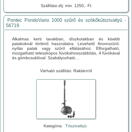
Szállítási díj: min. 1250,- Ft
Pontec PondoVario 1000 szűrő és szökőkútszivattyú -
56719
Alkalmas kerti tavakban, díszkutakban és kisebb
patakoknál történő használatra. Levehető finomszűrő-
nyílás patak vagy szűrő ellátásához. Elforgatható,
mozgatható teleszkópos fúvókahosszabbítás, 4 fúvókával
és gömbcsuklóval. Szabályozható...
Várható szállítás: Raktárrról
Kategória:
Tószivattyú