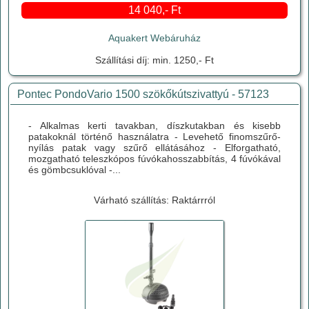
14 040,- Ft
Aquakert Webáruház
Szállítási díj: min. 1250,- Ft
Pontec PondoVario 1500 szökőkútszivattyú - 57123
- Alkalmas kerti tavakban, díszkutakban és kisebb
patakoknál történő használatra - Levehető finomszűrő-
nyílás patak vagy szűrő ellátásához - Elforgatható,
mozgatható teleszkópos fúvókahosszabbítás, 4 fúvókával
és gömbcsuklóval -...
Várható szállítás: Raktárrról