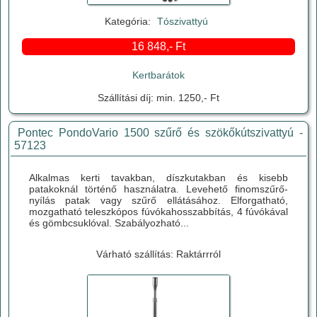
Kategória:
Tószivattyú
16 848,- Ft
Kertbarátok
Szállítási díj: min. 1250,- Ft
Pontec PondoVario 1500 szűrő és szökőkútszivattyú -
57123
Alkalmas kerti tavakban, díszkutakban és kisebb
patakoknál történő használatra. Levehető finomszűrő-
nyílás patak vagy szűrő ellátásához. Elforgatható,
mozgatható teleszkópos fúvókahosszabbítás, 4 fúvókával
és gömbcsuklóval. Szabályozható...
Várható szállítás: Raktárrról