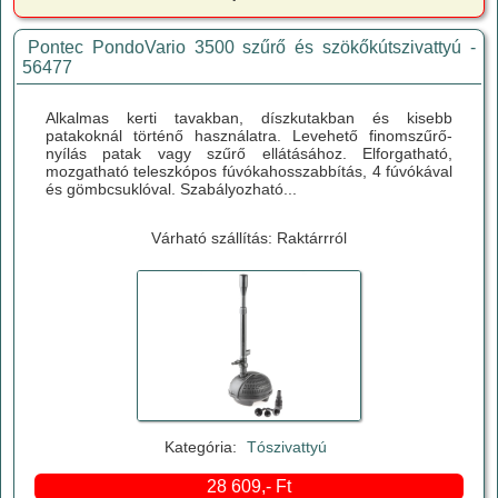
Pontec PondoVario 3500 szűrő és szökőkútszivattyú -
56477
Alkalmas kerti tavakban, díszkutakban és kisebb
patakoknál történő használatra. Levehető finomszűrő-
nyílás patak vagy szűrő ellátásához. Elforgatható,
mozgatható teleszkópos fúvókahosszabbítás, 4 fúvókával
és gömbcsuklóval. Szabályozható...
Várható szállítás: Raktárrról
Kategória:
Tószivattyú
28 609,- Ft