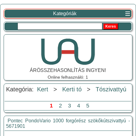
Kategóriák
ÁRÖSSZEHASONLÍTÁS INGYEN!
Online felhasználó: 1
Kategória:
Kert
>
Kerti tó
>
Tószivattyú
1
2
3
4
5
Pontec PondoVario 1000 forgórész szökőkútszivattyú -
5671901