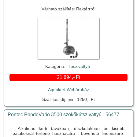
Várható szállítás: Raktárrról
Kategória:
Tószivattyú
21 694,- Ft
Aquakert Webáruház
Szállítási díj: min. 1250,- Ft
Pontec PondoVario 3500 szökőkútszivattyú - 56477
- Alkalmas kerti tavakban, díszkutakban és kisebb
patakoknál történő használatra - Levehető finomszűrő-