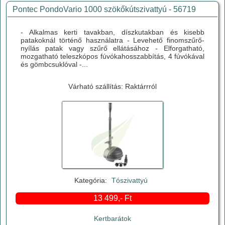
Pontec PondoVario 1000 szökőkútszivattyú - 56719
- Alkalmas kerti tavakban, díszkutakban és kisebb
patakoknál történő használatra - Levehető finomszűrő-
nyílás patak vagy szűrő ellátásához - Elforgatható,
mozgatható teleszkópos fúvókahosszabbítás, 4 fúvókával
és gömbcsuklóval -...
Várható szállítás: Raktárrról
Kategória:
Tószivattyú
13 499,- Ft
Kertbarátok