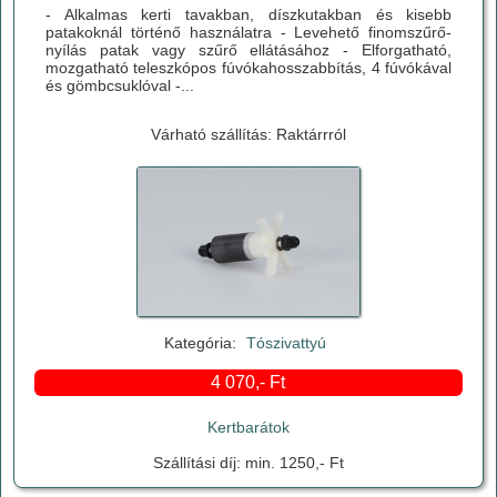
- Alkalmas kerti tavakban, díszkutakban és kisebb
patakoknál történő használatra - Levehető finomszűrő-
nyílás patak vagy szűrő ellátásához - Elforgatható,
mozgatható teleszkópos fúvókahosszabbítás, 4 fúvókával
és gömbcsuklóval -...
Várható szállítás: Raktárrról
Kategória:
Tószivattyú
4 070,- Ft
Kertbarátok
Szállítási díj: min. 1250,- Ft