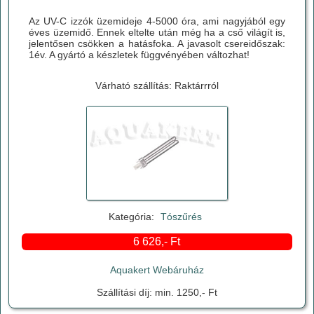
Az UV-C izzók üzemideje 4-5000 óra, ami nagyjából egy
éves üzemidő. Ennek eltelte után még ha a cső világít is,
jelentősen csökken a hatásfoka. A javasolt csereidőszak:
1év. A gyártó a készletek függvényében változhat!
Várható szállítás: Raktárrról
Kategória:
Tószűrés
6 626,- Ft
Aquakert Webáruház
Szállítási díj: min. 1250,- Ft