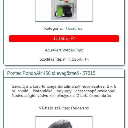
Kategória:
Tószűrés
11 095,- Ft
Aquakert Webáruház
Szállítási díj: min. 1250,- Ft
Pontec PondoAir 450 tólevegőztető - 57515
Szivattyú a kerti tó oxigéntartalmának növeléséhez. 2 x 5
m tömlő, kiáramlókő, egy-egy visszacsapó-szeleppel.
Nedvességtől védve kell elhelyezni. 2 tartalékmembrán.
Várható szállítás: Raktárrról