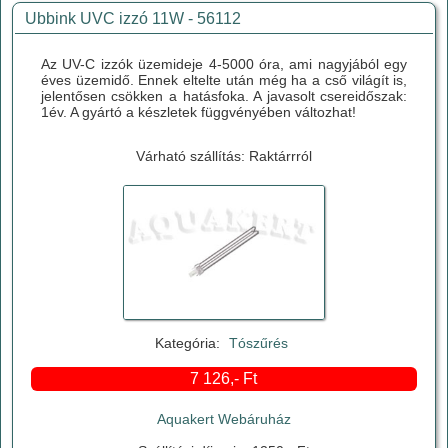
Ubbink UVC izzó 11W - 56112
Az UV-C izzók üzemideje 4-5000 óra, ami nagyjából egy
éves üzemidő. Ennek eltelte után még ha a cső világít is,
jelentősen csökken a hatásfoka. A javasolt csereidőszak:
1év. A gyártó a készletek függvényében változhat!
Várható szállítás: Raktárrról
Kategória:
Tószűrés
7 126,- Ft
Aquakert Webáruház