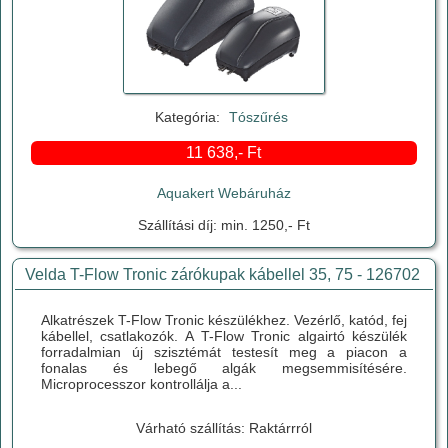
Kategória:
Tószűrés
11 638,- Ft
Aquakert Webáruház
Szállítási díj: min. 1250,- Ft
Velda T-Flow Tronic zárókupak kábellel 35, 75 - 126702
Alkatrészek T-Flow Tronic készülékhez. Vezérlő, katód, fej
kábellel, csatlakozók. A T-Flow Tronic algairtó készülék
forradalmian új szisztémát testesít meg a piacon a
fonalas és lebegő algák megsemmisítésére.
Microprocesszor kontrollálja a...
Várható szállítás: Raktárrról