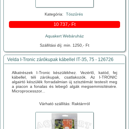
Kategória:
Tószűrés
10 737,- Ft
Aquakert Webáruház
Szállítási díj: min. 1250,- Ft
Velda I-Tronic zárókupak kábellel IT-35, 75 - 126726
Alkatrészek I-Tronic készülékhez. Vezérlő, katód, fej
kábellel, téli zárókupak, csatlakozók. Az I-TRONIC
algairtó készülék forradalmian új szisztémát testesít meg
a piacon a fonalas és lebegő algák megsemmisítésére.
Microprocesszor...
Várható szállítás: Raktárrról