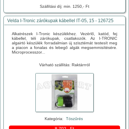
Szállítási díj: min. 1250,- Ft
Velda I-Tronic zárókupak kábellel IT-05, 15 - 126725
Alkatrészek I-Tronic készülékhez. Vezérlő, katód, fej
kábellel, téli zárókupak, csatlakozók. Az I-TRONIC
algairtó készülék forradalmian új szisztémát testesít meg
a piacon a fonalas és lebegő algák megsemmisítésére.
Microprocesszor...
Várható szállítás: Raktárrról
Kategória:
Tószűrés
8 702,- Ft