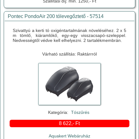
Szállítási díj: min. 1250,- Ft
Pontec PondoAir 200 tólevegőztető - 57514
Szivattyú a kerti tó oxigéntartalmának növeléséhez. 2 x 5
m tömlő, kiáramlókő, egy-egy visszacsapó-szeleppel.
Nedvességtől védve kell elhelyezni. 2 tartalékmembrán.
Várható szállítás: Raktárrról
Kategória:
Tószűrés
8 622,- Ft
Aquakert Webáruház