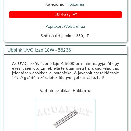
Kategória:
Tószűrés
10 467,- Ft
Aquakert Webáruház
Szállítási díj: min. 1250,- Ft
Ubbink UVC izzó 18W - 56236
Az UV-C izzók üzemideje 4-5000 óra, ami nagyjából egy
éves üzemidő. Ennek eltelte után még ha a cső világít is,
jelentősen csökken a hatásfoka. A javasolt csereidőszak:
1év. A gyártó a készletek függvényében változhat!
Várható szállítás: Raktárrról