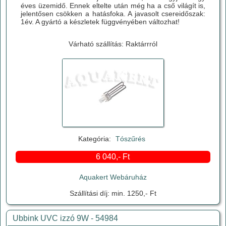
éves üzemidő. Ennek eltelte után még ha a cső világít is,
jelentősen csökken a hatásfoka. A javasolt csereidőszak:
1év. A gyártó a készletek függvényében változhat!
Várható szállítás: Raktárrról
Kategória:
Tószűrés
6 040,- Ft
Aquakert Webáruház
Szállítási díj: min. 1250,- Ft
Ubbink UVC izzó 9W - 54984