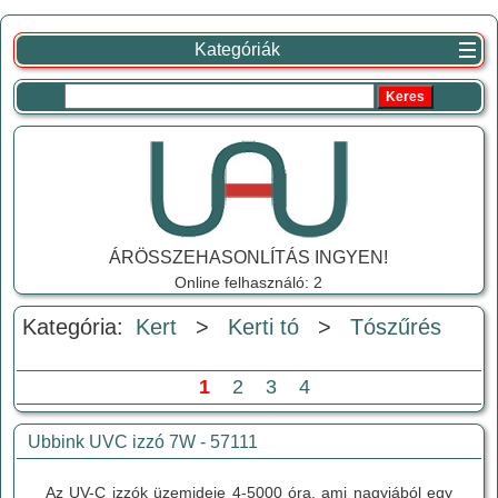
Kategóriák
ÁRÖSSZEHASONLÍTÁS INGYEN!
Online felhasználó: 2
Kategória:
Kert
>
Kerti tó
>
Tószűrés
1
2
3
4
Ubbink UVC izzó 7W - 57111
Az UV-C izzók üzemideje 4-5000 óra, ami nagyjából egy