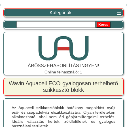
Kategóriák
ÁRÖSSZEHASONLÍTÁS INGYEN!
Online felhasználó: 1
Wavin Aquacell ECO gyalogosan terhelhető
szikkasztó blokk
Az Aquacell szikkasztóblokk hatékony megoldást nyújt
eső- és csapadékvíz elszikkasztására. Olyan területeken
alkalmazható, ahol nem éri gépjárműforgalmi terhelés.
Ideális választás kertek, zöldfelületek és gyalogos
használatú területek...