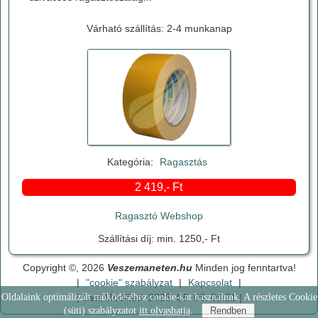
Várható szállítás: 2-4 munkanap
Kategória:
Ragasztás
2 419,- Ft
Ragasztó Webshop
Szállítási díj: min. 1250,- Ft
Copyright ©, 2026
Veszemaneten.hu
Minden jog fenntartva!
|
"cookie" szabályzat
|
Kapcsolat
|
| Last Modified: 2026. 06. 06. 06:21 |
Oldalaink optimálizált működéséhez cookie-kat használunk. A részletes Cookie
(süti) szabályzatot
itt olvashatja
.