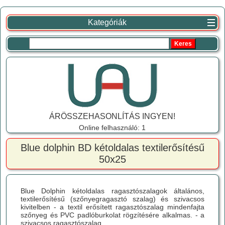
Kategóriák
ÁRÖSSZEHASONLÍTÁS INGYEN!
Online felhasználó: 1
Blue dolphin BD kétoldalas textilerősítésű
50x25
Blue Dolphin kétoldalas ragasztószalagok általános,
textilerősítésű (szőnyegragasztó szalag) és szivacsos
kivitelben - a textil erősített ragasztószalag mindenfajta
szőnyeg és PVC padlóburkolat rögzítésére alkalmas. - a
szivacsos ragasztószalag...