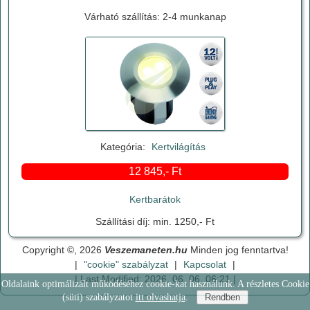
Várható szállítás: 2-4 munkanap
Kategória:
Kertvilágítás
12 845,- Ft
Kertbarátok
Szállítási díj: min. 1250,- Ft
Copyright ©, 2026
Veszemaneten.hu
Minden jog fenntartva!
|
"cookie" szabályzat
|
Kapcsolat
|
| Last Modified: 2026. 06. 06. 06:21 |
Oldalaink optimálizált működéséhez cookie-kat használunk. A részletes Cookie
(süti) szabályzatot
itt olvashatja
.