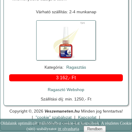
Várható szállítás: 2-4 munkanap
Kategória:
Ragasztás
3 162,- Ft
Ragasztó Webshop
Szállítási díj: min. 1250,- Ft
Copyright ©, 2026
Veszemaneten.hu
Minden jog fenntartva!
|
"cookie" szabályzat
|
Kapcsolat
|
| Last Modified: 2026. 06. 06. 06:21 |
Oldalaink optimálizált működéséhez cookie-kat használunk. A részletes Cookie
(süti) szabályzatot
itt olvashatja
.