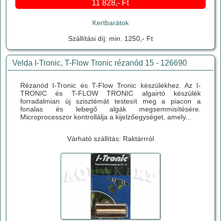
11 828,- Ft
Kertbarátok
Szállítási díj: min. 1250,- Ft
Velda I-Tronic, T-Flow Tronic rézanód 15 - 126690
Rézanód I-Tronic és T-Flow Tronic készülékhez. Az I-
TRONIC és T-FLOW TRONIC algairtó készülék
forradalmian új szisztémát testesít meg a piacon a
fonalas és lebegő algák megsemmisítésére.
Microprocesszor kontrollálja a kijelzőegységet, amely...
Várható szállítás: Raktárrról