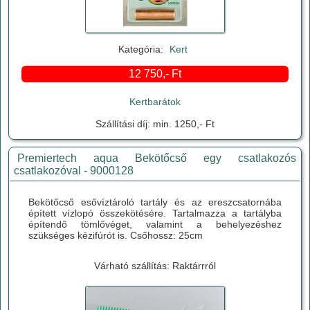
Kategória:
Kert
12 750,- Ft
Kertbarátok
Szállítási díj: min. 1250,- Ft
Premiertech aqua Bekötőcső egy csatlakozós
csatlakozóval - 9000128
Bekötőcső esővíztároló tartály és az ereszcsatornába
épített vízlopó összekötésére. Tartalmazza a tartályba
építendő tömlővéget, valamint a behelyezéshez
szükséges kézifúrót is. Csőhossz: 25cm
Várható szállítás: Raktárrról