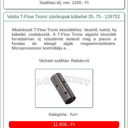
Szállítási díj: min. 1250,- Ft
Velda T-Flow Tronic zárókupak kábellel 35, 75 - 126702
Alkatrészek T-Flow Tronic készülékhez. Vezérlő, katód, fej
kábellel, csatlakozók. A T-Flow Tronic algairtó készülék
forradalmian új szisztémát testesít meg a piacon a
fonalas és lebegő algák megsemmisítésére.
Microprocesszor kontrollálja a...
Várható szállítás: Raktárrról
Kategória:
Kert
11 806,- Ft