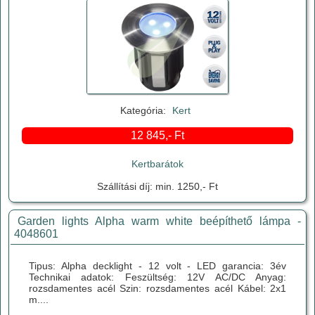
Kategória:
Kert
12 845,- Ft
Kertbarátok
Szállítási díj: min. 1250,- Ft
Garden lights Alpha warm white beépíthető lámpa -
4048601
Tipus: Alpha decklight - 12 volt - LED garancia: 3év
Technikai adatok: Feszültség: 12V AC/DC Anyag:
rozsdamentes acél Szin: rozsdamentes acél Kábel: 2x1
m....