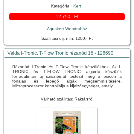
Kategória:
Kert
12 750,- Ft
Aquakert Webáruház
Szállítási díj: min. 1250,- Ft
Velda I-Tronic, T-Flow Tronic rézanód 15 - 126690
Rézanód I-Tronic és T-Flow Tronic készülékhez. Az I-
TRONIC és T-FLOW TRONIC algairtó készülék
forradalmian új szisztémát testesít meg a piacon a
fonalas és lebegő algák megsemmisítésére.
Microprocesszor kontrollálja a kijelzőegységet, amely...
Várható szállítás: Raktárrról