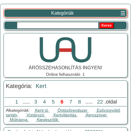
Kategóriák
ÁRÖSSZEHASONLÍTÁS INGYEN!
Online felhasználó: 1
Kategória:
Kert
1
.....
3
4
5
6
7
8
.....
22
.oldal
Alkategóriák:
Kerti tó
Öntözőrendszer
Esővízgyűjtő
tartály
Víztározó
Kertvilágítás
Agroszövet
Műtrágya
Kiegészítők