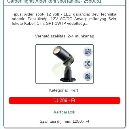
Garden lights Alder kerti spot lámpa - 2580061
Tipus: Alder spot- 12 volt - LED garancia: 3év Technikai
adatok: Feszültség: 12V AC/DC Anyag: műanyag Szin:
fekete Kábel: 1 m. SPT-1W IP védettség:...
Várható szállítás: 2-4 munkanap
Kategória:
Kert
11 289,- Ft
Kertbarátok
Szállítási díj: min. 1250,- Ft