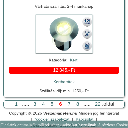
Várható szállítás: 2-4 munkanap
Kategória:
Kert
12 845,- Ft
Kertbarátok
Szállítási díj: min. 1250,- Ft
1
.....
3
4
5
6
7
8
.....
22
.oldal
Copyright ©, 2026
Veszemaneten.hu
Minden jog fenntartva!
|
"cookie" szabályzat
|
Kapcsolat
|
| Last Modified: 2026. 06. 06. 06:21 |
Oldalaink optimálizált működéséhez cookie-kat használunk. A részletes Cookie