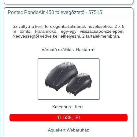
Pontec PondoAir 450 tólevegőztető - 57515
Szivattyú a kerti tó oxigéntartalmának növeléséhez. 2 x 5
m tömlő, kiáramlókő, egy-egy visszacsapó-szeleppel.
Nedvességtől védve kell elhelyezni. 2 tartalékmembrán.
Várható szállítás: Raktárrról
Kategória:
Kert
11 638,- Ft
Aquakert Webáruház